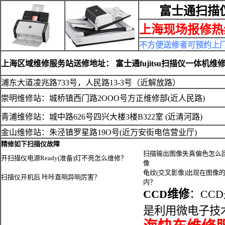
富士通扫描
上海现场报修热线:0
不方便送修者可预约上
上海区域维修服务站送修地址： 富士通fujitsu扫描仪一体机维
浦东大道凌兆路733号，人民路13-3号（近解放路）
崇明维修站：城桥镇西门路2OOO号方正维修部(近人民路)
青浦维修站：城中路626号四兴大楼3楼B322室 (近清河路)
金山维修站：朱泾镇罗星路19O号(近万安街电信营业厅)
精修如下扫描仪故障
扫描输出图像失真偏色怎么
开扫描仪电源Ready(准备)灯不亮怎么维修？
像
龟纹(交叉影像)出现在图像
扫描仪开机后 咔咔直响异响厉害？
内？
CCD维修
：CCD
是利用微电子技