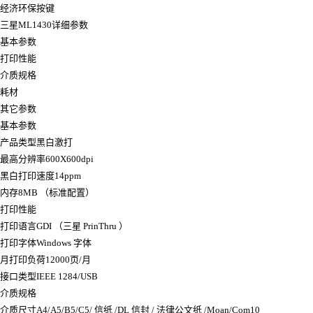
经济环保按键
三星ML1430详细参数
基本参数
打印性能
介质规格
耗材
其它参数
基本参数
产品类型黑白激打
最高分辨率600X600dpi
黑白打印速度14ppm
内存8MB （标准配置）
打印性能
打印语言GDI （三星 PrinThru ）
打印字体Windows 字体
月打印负荷12000页/月
接口类型IEEE 1284/USB
介质规格
介质尺寸A4/A5/B5/C5/ 信纸 /DL 信封 / 法律公文纸 /Moan/Com10