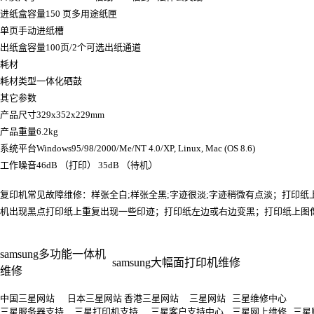
进纸盒容量150 页多用途纸匣
单页手动进纸槽
出纸盒容量100页/2个可选出纸通道
耗材
耗材类型一体化硒鼓
其它参数
产品尺寸329x352x229mm
产品重量6.2kg
系统平台Windows95/98/2000/Me/NT 4.0/XP, Linux, Mac (OS 8.6)
工作噪音46dB （打印） 35dB （待机）
复印机常见故障维修：样张全白;样张全黑;字迹很淡;字迹稍微有点淡；打印
机出现黑点打印纸上重复出现一些印迹；打印纸左边或右边变黑；打印纸上图像易被擦
samsung多功能一体机
samsung大幅面打印机维修
维修
中国三星网站 日本三星网站 香港三星网站 三星网站 三星维修中心
三星服务器支持 三星打印机支持 三星客户支持中心 三星网上维修 三星