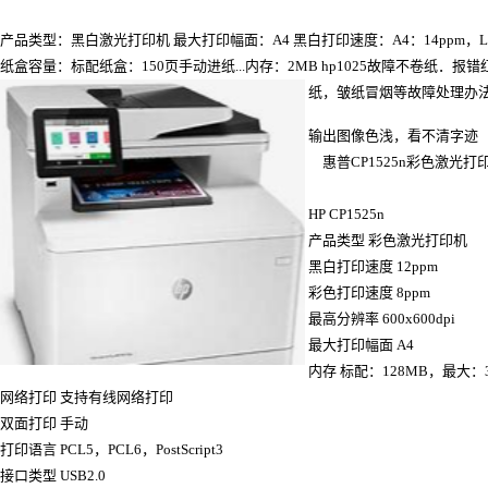
产品类型：黑白激光打印机 最大打印幅面：A4 黑白打印速度：A4：14ppm，Let
纸盒容量：标配纸盒：150页手动进纸...内存：2MB hp1025故障不卷纸．报
纸，皱纸冒烟等故障处理办法；
输出图像色浅，看不清字迹
惠普CP1525n彩色激光打
HP CP1525n
产品类型 彩色激光打印机
黑白打印速度 12ppm
彩色打印速度 8ppm
最高分辨率 600x600dpi
最大打印幅面 A4
内存 标配：128MB，最大：3
网络打印 支持有线网络打印
双面打印 手动
打印语言 PCL5，PCL6，PostScript3
接口类型 USB2.0