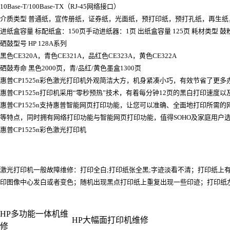
10Base-T/100Base-TX（RJ-45网络接口）
介质类型 普通纸，宣传册纸，证券纸，光面纸，预打印纸，预打孔纸，再生
进纸盒容量 标配纸盒：150页手动进纸器：1页 出纸盒容量 125页 耗材类型 鼓
硒鼓型号 HP 128A系列
黑色CE320A，青色CE321A，品红色CE323A，黄色CE322A
硒鼓寿命 黑色2000页，青/品红/黄色墨盒1300页
惠普CP1525n彩色激光打印机外观简洁大方，机身紧凑小巧，有效节省了更多
惠普CP1525n打印机采用“零秒预热”技术，有着每分钟12页的黑白打印速度以
惠普CP1525n支持惠普智能网页打印功能，让您可以准确、全面地打印所需的
等特点，同时拥有网络打印功能与智能网页打印功能，值得SOHO及家庭用户
惠普CP1525n彩色激光打印机
激光打印机一般故障维修：打印全白;打印纸张全黑;字迹淡看不清；打印纸
印图像中心发白或者变色；随机出现黑点打印纸上重复出现一些印迹；打印纸左边或
HP多功能一体机维
HP大幅面打印机维修
修