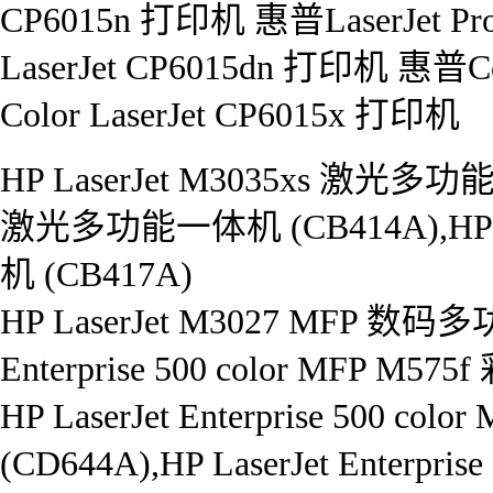
CP6015n 打印机 惠普LaserJet 
LaserJet CP6015dn 打印机 惠普C
Color LaserJet CP6015x 打印机
HP LaserJet M3035xs 激光多功能
激光多功能一体机 (CB414A),HP 
机 (CB417A)
HP LaserJet M3027 MFP 数码多
Enterprise 500 color MFP
HP LaserJet Enterprise 50
(CD644A),HP LaserJet Enter