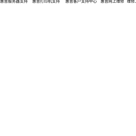
惠普服务器支持 惠普打印机支持 惠普客户支持中心 惠普网上维修 维修