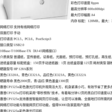
彩色打印速度 8ppm
最高分辨率 600x600dpi
最大打印幅面 A4
内存 标配：128MB，最大：3
网络打印 支持有线网络打印
双面打印 手动
打印语言 PCL5，PCL6，PostScript3
接口类型 USB2.0
10Base-T/100Base-TX（RJ-45网络接口）
介质类型 普通纸，宣传册纸，证券纸，光面纸，预打印纸，预打孔纸，再生
进纸盒容量 标配纸盒：150页手动进纸器：1页 出纸盒容量 125页 耗材类型 鼓
硒鼓型号 HP 128A系列
黑色CE320A，青色CE321A，品红色CE323A，黄色CE322A
硒鼓寿命 黑色2000页，青/品红/黄色墨盒1300页
惠普CP1525n彩色激光打印机外观简洁大方，机身紧凑小巧，有效节省了更多
惠普CP1525n打印机采用“零秒预热”技术，有着每分钟12页的黑白打印速度以
惠普CP1525n支持惠普智能网页打印功能，让您可以准确、全面地打印所需的
网络打印功能与智能网页打印功能，值得SOHO及家庭用户选购
惠普CP1525n彩色激光打印机