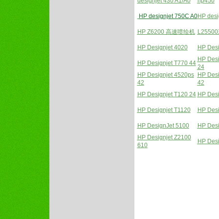
designjet 430 A1/A0
hp450
HP designjet 750C A0
HP desi
HP Z6200 高速喷绘机
L255
HP Designjet 4020
HP Desi
HP Desi
HP Designjet T770 44
24
HP Designjet 4520ps
HP Desi
42
42
HP Designjet T120 24
HP Desi
HP Designjet T1120
HP Desi
HP DesignJet 5100
HP Desi
HP Designjet Z2100
HP Desi
610