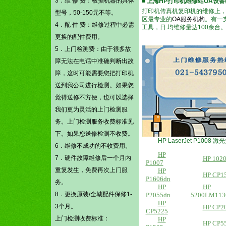
3．维 修 费：根据机器的具体
■
上海HP打印机维修站OA设
打印机传真机复印机的维修上，
型号，50-150元不等。
区最专业的
OA服务机构
。有一
4．配 件 费：维修过程中必需
工具，日 均维修量达100余
更换的配件费用。
5．上门检测费：由于很多故
障无法在电话中准确判断出故
障，这时可能需要您把打印机
送到我公司进行检测。如果您
觉得送修不方便，也可以选择
我们更为灵活的上门检测服
务。上门检测服务收费标准见
下。如果您送修检测不收费。
HP LaserJet P100
6．维修不成功的不收费用。
HP
7．硬件故障维修后一个月内
HP 1020
P1007
重复发生，免费再次上门服
HP
HP CP1
P1606dn
务。
HP
HP
8．更换原装/全城配件保修1-
P2055dn
5200L
M113
HP
3个月。
HP CP2
CP5225
上门检测收费标准：
HP
HP CP5